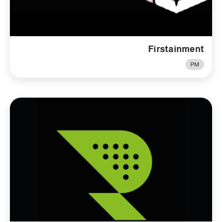
Firstainment
PM