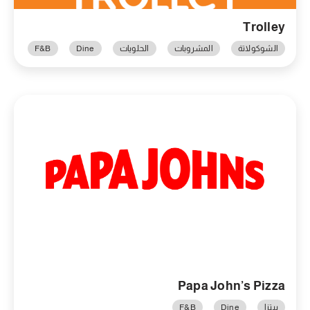
Trolley
الشوكولاتة
المشروبات
الحلويات
Dine
F&B
Papa John’s Pizza
بيتزا
Dine
F&B