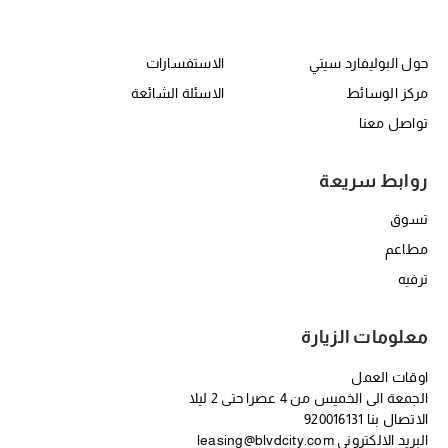
حول RBC
er Center Second
حول البوليفارد سيتي
الاستفسارات
مركز الوسائط
الاسئلة الشائعة
تواصل معنا
روابط سريعة
تسوق
مطاعم
ترفيه
معلومات الزيارة
اوقات العمل
الجمعة الى الخميس من 4 عصرا حتى 2 ليلا
الاتصال بنا
920016131
البريد الالكتروني
leasing@blvdcity.com