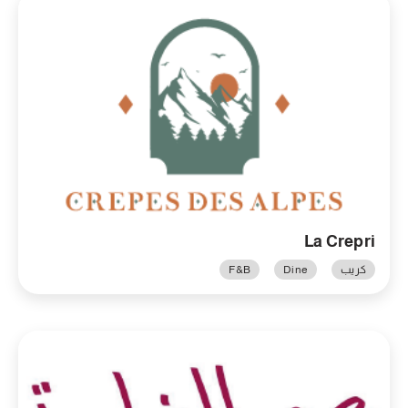
La Crepri
كريب
Dine
F&B