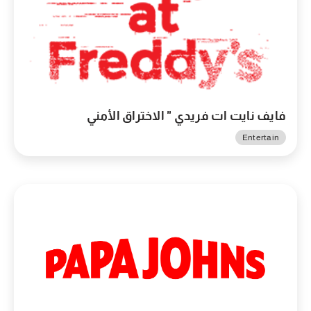
فايف نايت ات فريدي " الاختراق الأمني
Entertain