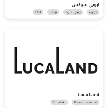
ابوجي سوكس
جوارب
جوارب ملرنة
Shop
F&R
Luca Land
Entertain
Rate experience