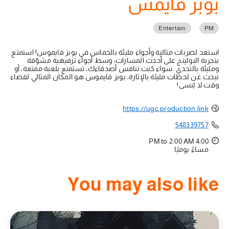
بوبز فايمس
Entertain
PM
استعد لضربات مثالية وأجواء مليئة بالحماس في بوبز فايموس! استمتع
بتجربة البولينج على أحدث المسارات، وسط أجواء ترفيهية مشوّقة
ومليئة بالتحدي. سواء كنت تنافس أصدقاءك، تستمتع بلعبة ممتعة، أو
تبحث عن لحظات مليئة بالإثارة، بوبز فايموس هو المكان المثالي لقضاء
وقت لا يُنسى!
https://ugc.production.link
548339757
4:00 PM to 2:00 AM
مساءً يوميًا
You may also like