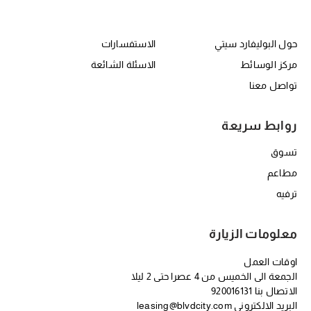
حول RBC
er Center Second
حول البوليفارد سيتي
الاستفسارات
مركز الوسائط
الاسئلة الشائعة
تواصل معنا
روابط سريعة
تسوق
مطاعم
ترفيه
معلومات الزيارة
اوقات العمل
الجمعة الى الخميس من 4 عصرا حتى 2 ليلا
الاتصال بنا
920016131
البريد الالكتروني
leasing@blvdcity.com