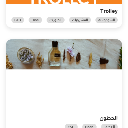
Trolley
الشوكولاتة
المشروبات
الحلويات
Dine
F&B
الحطون
العطور
Shop
F&R