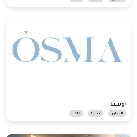
اوسما
العطور
Shop
F&R